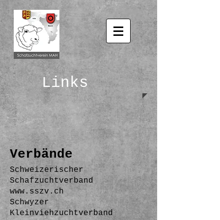
Links
Verbände
Schweizerischer
Schafzuchtverband
www.sszv.ch
Schwyzer
Kleinviehzuchtverband